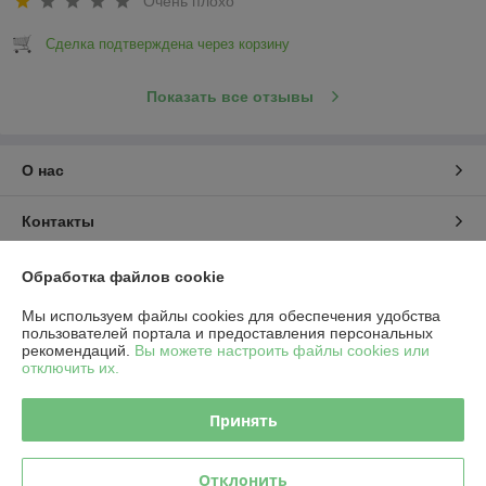
Очень плохо
Сделка подтверждена через корзину
Показать все отзывы
О нас
Контакты
Доставка и оплата
Обработка файлов cookie
Мы используем файлы cookies для обеспечения удобства
График работы
пользователей портала и предоставления персональных
рекомендаций.
Вы можете настроить файлы cookies или
отключить их.
Полная версия сайта
Принять
Политика обработки cookies
Сайт создан на платформе Deal.by
Отклонить