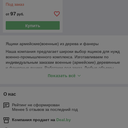
Под заказ
97
от
руб.
Купить
Ящики армейские(военные) из дерева и фанеры
Наша компания предлагает широки выбор ящиков для нужд
военно-промышленного комплекса. Изготавливаем по
индивидуальным заказам военные (армейские) деревянные
и фанерные ящики. Работаем под заказ. Любые объемы.
Показать всё
Отличие военных ящиков от обычной тары - это усиленная
прочность, в ящиках перевозиться специфический товар, к
которому нужно бережное обращение.
О нас
Изготавливаемые нами ящики могут быть оборудованы
усиленной фурнитурой, ручками для переноски.
Рейтинг не сформирован
Военные ящики могут быть изготовлены из дерева либо
Менее 5 отзывов за последний год
фанеры. Изготавливаем армейские ящики в соответствии с
ГОСТами
Компания продает на
Deal.by