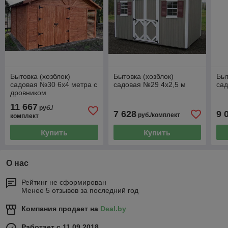
Бытовка (хозблок)
Бытовка (хозблок)
Быт
садовая №30 6х4 метра с
садовая №29 4х2,5 м
сад
дровником
11 667
руб./
7 628
9 
руб./комплект
комплект
Купить
Купить
О нас
Рейтинг не сформирован
Менее 5 отзывов за последний год
Компания продает на
Deal.by
Работает с 11.09.2018