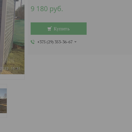
9 180
руб.
Купить
+375 (29) 353-36-67