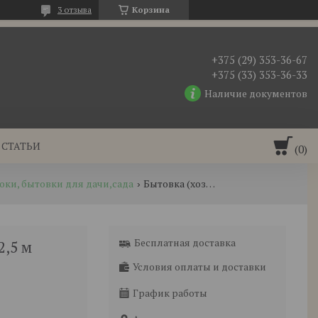
3 отзыва
Корзина
+375 (29) 353-36-67
+375 (33) 353-36-33
Наличие документов
СТАТЬИ
оки, бытовки для дачи,сада
Бытовка (хозблок) садовая №31 6х2,5 м
Бесплатная доставка
2,5 м
Условия оплаты и доставки
График работы